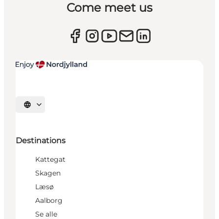
Come meet us
Select language
Destinations
Kattegat
Skagen
Læsø
Aalborg
Se alle